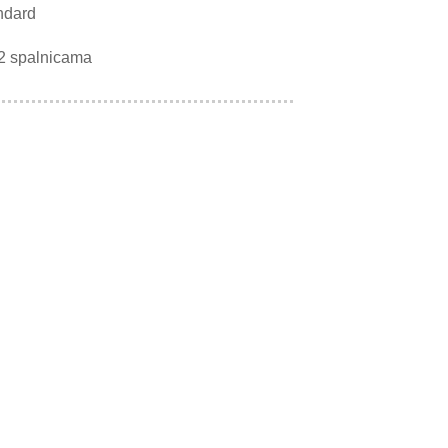
ndard
2 spalnicama