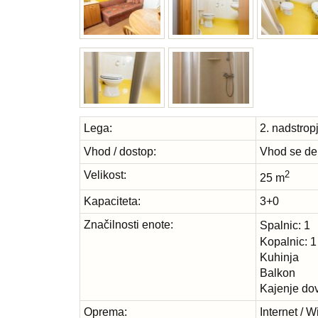
Lega:
2. nadstrop
Vhod / dostop:
Vhod se del
Velikost:
2
25 m
Kapaciteta:
3+0
Značilnosti enote:
Spalnic:
1
Kopalnic: 1
Kuhinja
Balkon
Kajenje dov
Oprema:
Internet / W