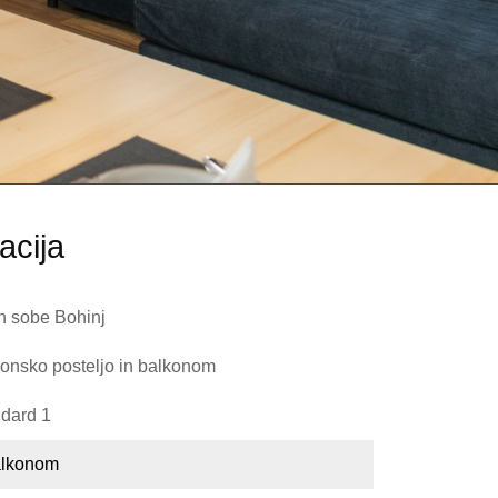
acija
in sobe Bohinj
onsko posteljo in balkonom
ndard 1
alkonom